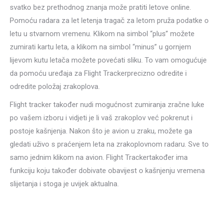
svatko bez prethodnog znanja može pratiti letove online.
Pomoću radara za let letenja tragač za letom pruža podatke o
letu u stvarnom vremenu. Klikom na simbol “plus” možete
zumirati kartu leta, a klikom na simbol “minus” u gornjem
lijevom kutu letača možete povećati sliku. To vam omogućuje
da pomoću uređaja za Flight Trackerprecizno odredite i
odredite položaj zrakoplova.
Flight tracker također nudi mogućnost zumiranja zračne luke
po vašem izboru i vidjeti je li vaš zrakoplov već pokrenut i
postoje kašnjenja. Nakon što je avion u zraku, možete ga
gledati uživo s praćenjem leta na zrakoplovnom radaru. Sve to
samo jednim klikom na avion. Flight Trackertakođer ima
funkciju koju također dobivate obavijest o kašnjenju vremena
slijetanja i stoga je uvijek aktualna.