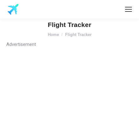
Flight Tracker
You are here:
Home
Flight Tracker
Advertisement