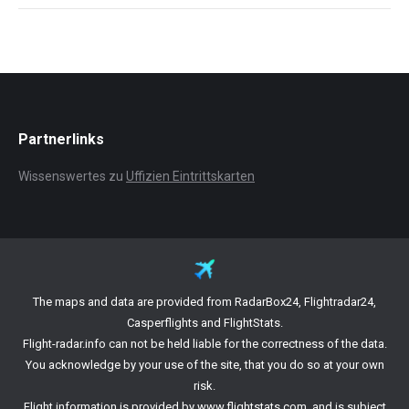
Partnerlinks
Wissenswertes zu
Uffizien Eintrittskarten
The maps and data are provided from RadarBox24, Flightradar24,
Casperflights and FlightStats.
Flight-radar.info can not be held liable for the correctness of the data.
You acknowledge by your use of the site, that you do so at your own
risk.
Flight information is provided by
www.flightstats.com
, and is subject