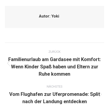
Autor:
Yoki
Kommentarnavigation
ZURÜCK
Familienurlaub am Gardasee mit Komfort:
Wenn Kinder Spaß haben und Eltern zur
Vorheriger
Beitrag:
Ruhe kommen
NÄCHSTES
Vom Flughafen zur Uferpromenade: Split
Nächster
nach der Landung entdecken
Beitrag: