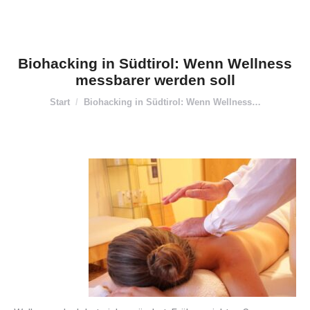
Biohacking in Südtirol: Wenn Wellness
messbarer werden soll
Sie befinden sich hier:
Start
Biohacking in Südtirol: Wenn Wellness…